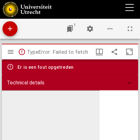
Aristotelis de somno et vigilia liber
1
Mirador
TypeError: Failed to fetch
viewer
Er is een fout opgetreden
Technical details