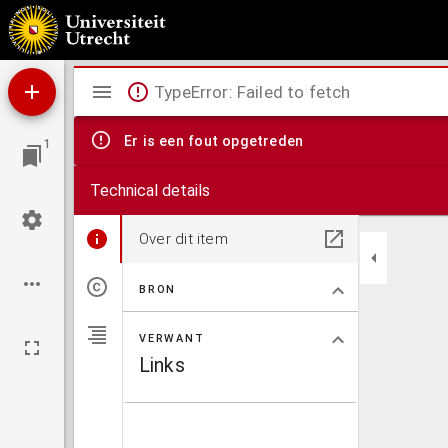
Das gesammte Osmanische Reich so wie die Besitzungen des Pascha's Von Ägypten in Eu
Mirador
TypeError: Failed to fetch
viewer
Er is een fout opgetreden
1
Technical details
Over dit item
BRON
VERWANT
Links