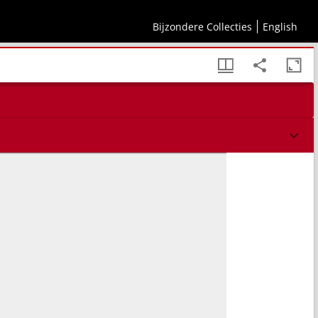
bien, nebst angrenzenden Theilen von Oesterreich, Russland, und Vorderindien
Bijzondere Collecties
English