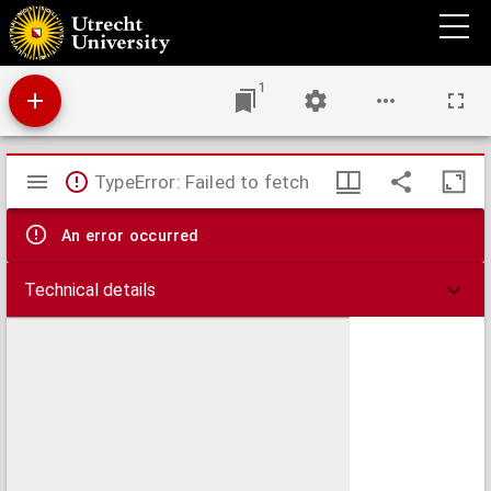
Alphabetische lijst der steden, dorpen, gehuchten en buurschappen in de Provincie
Overijssel met aanwijzing der gemeenten waartoe zij behooren
1
Mirador
TypeError: Failed to fetch
viewer
An error occurred
Technical details