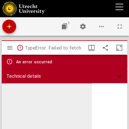
Enige afschriften en genealogische aantekeningen
1
Mirador
TypeError: Failed to fetch
viewer
An error occurred
Technical details