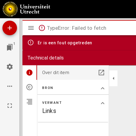
Familiebrieven van Aern. van Buchell, zijn bloedverwanten enz,
Mirador
TypeError: Failed to fetch
viewer
Er is een fout opgetreden
1
Technical details
Over dit item
BRON
VERWANT
Links