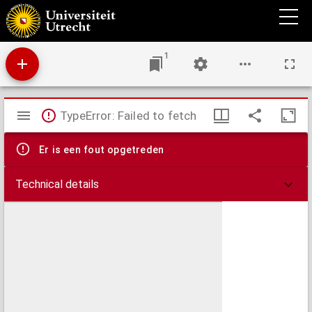
Elementa arithmetices. : Algorithmus de numeris integris,
1
Mirador
TypeError: Failed to fetch
viewer
Er is een fout opgetreden
Technical details