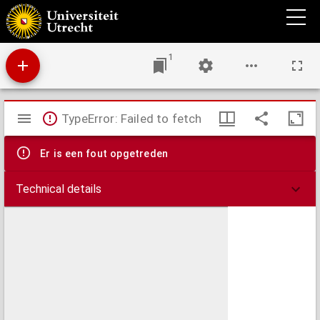
Ein klare beschreybung aller Antechristen, vnd ein Christliche Widerlegung ihrer
Grundtlehr vnnd wandels, mit gründtlicher anzeigung der vrsach aller gegenwerdiger
vneynigkeit in Göttlichen sachen. : Darin auch erklert wirdt, was das verderb allen
menschen durch Adam angeerbt sey, vnnd was der mensch ohn Christo mit dem
verderb vermag, vnnd was ein Christ durch Christum sey, vnd durch Christum vermag.
1
Mirador
TypeError: Failed to fetch
viewer
Er is een fout opgetreden
Technical details