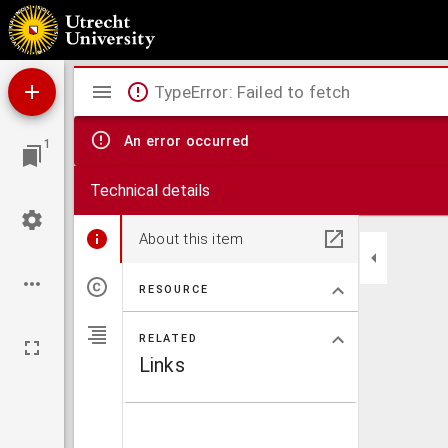
Itinerarivm Oder Reisebüchlein, Darinnen Summarische Beschreibung, aus hundert vorne
gemeiner Deutscher Meilen solche von gedachten hundert Stedten gelegen, vnd alles na
vnd Wanderssleuten, zu nutz vnd förderlicher Nachrichtung jrer Reisen
Mirador
TypeError: Failed to fetch
viewer
An error occurred
1
Technical details
About this item
RESOURCE
RELATED
Links