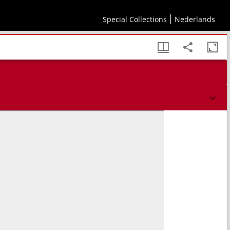
 4257. grosse vnd kleine Handels vnd andere Stedte ausstheilen, zubefinden, wie viel
Keyserlichen, Königlichen vn[d] Fürstlichen Legationen, auch Kauffhendlern, Posten
Special Collections
Nederlands