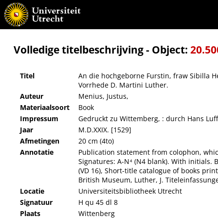
An die hochgeborne Furstin, fraw Sibilla Hertzogin zu Sachsen, Oeconomia Christiana, das
Volledige titelbeschrijving - Object:
20.50
Titel
An die hochgeborne Furstin, fraw Sibilla H
Vorrhede D. Martini Luther.
Auteur
Menius, Justus,
Materiaalsoort
Book
Impressum
Gedruckt zu Wittemberg, : durch Hans Luff
Jaar
M.D.XXIX. [1529]
Afmetingen
20 cm (4to)
Annotatie
Publication statement from colophon, which
Signatures: A-N⁴ (N4 blank). With initials
(VD 16), Short-title catalogue of books p
British Museum, Luther, J. Titeleinfassun
Locatie
Universiteitsbibliotheek Utrecht
Signatuur
H qu 45 dl 8
Plaats
Wittenberg