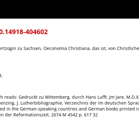
 ist, von Christlicher haushaltung Justi Menij. : Mit einer schönen Vorrhede D. Martini
0.14918-404602
ertzogin zu Sachsen, Oeconomia Christiana, das ist, von Christliche
t.
 reads: Gedruckt zu Wittemberg, durch Hans Lufft. Jm Jare, M.D.XXI
. Benzing, J. Lutherbibliographie, Verzeichnis der im deutschen S
rinted in the German-speaking countries and German books printed i
gen der Reformationszeit, 2674 M 4542 p. 617 32