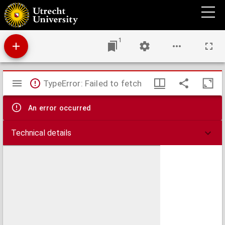
Ableinung Vnnd Abfertigung der newen Zeittung auss Constantinopel, so diss 83. jars
zu Wien von einem Jesuiter, wider die Christliche Augspurgische Confession
aussgesprengt.
1
Mirador
TypeError: Failed to fetch
viewer
An error occurred
Technical details