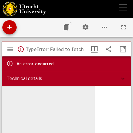
Afmetingen der Houten en IJzeren Deelen van den Grooten en den Kleinen Trikebal.
1
Mirador
TypeError: Failed to fetch
viewer
An error occurred
Technical details