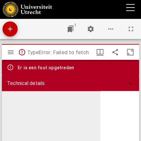
De imitando Christo, contemnendisque mundi uanitatibus libellus
1
Mirador
TypeError: Failed to fetch
viewer
Er is een fout opgetreden
Technical details