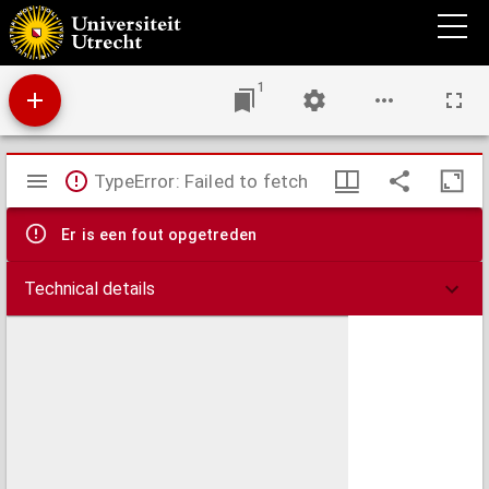
De politia Judaica, : tam Ciuili quàm Ecclesiastica, ia[m] inde à suis primordijs, hoc est, ab
Orbe condito, repetita.
1
Mirador
TypeError: Failed to fetch
viewer
Er is een fout opgetreden
Technical details