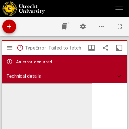
Apollo's kermis-gift aan de Haagsche vermaaks-gesinde jeugd.
1
Mirador
TypeError: Failed to fetch
viewer
An error occurred
Technical details