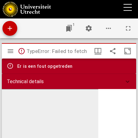
Collectie Ledeboer.
1
Mirador
TypeError: Failed to fetch
viewer
Er is een fout opgetreden
Technical details