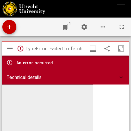
Corte Verantwoordinghe, oft Bescherminghe der Confeszien oft bekintenisse des
Gheloofs der Christelijcker ghemeinten van Antwerpen der Aussborchscher Confessien
toegedaen, tegen het Venijnich Schimpboeck Wilhelmi Lindani van Dordrecht, Bisschop
(Titulotenus) van Rueremunde.
1
Mirador
TypeError: Failed to fetch
viewer
An error occurred
Technical details