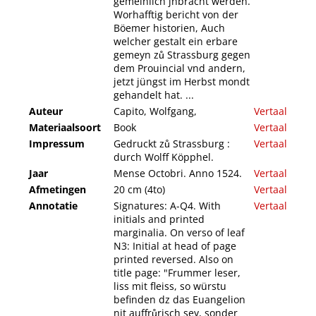
gemeinlich jnbracht werden.
Worhafftig bericht von der
Böemer historien, Auch
welcher gestalt ein erbare
gemeyn zů Strassburg gegen
dem Prouincial vnd andern,
jetzt jüngst im Herbst mondt
gehandelt hat. ...
Auteur
Capito, Wolfgang,
Vertaal
Materiaalsoort
Book
Vertaal
Impressum
Gedruckt zů Strassburg :
Vertaal
durch Wolff Köpphel.
Jaar
Mense Octobri. Anno 1524.
Vertaal
Afmetingen
20 cm (4to)
Vertaal
Annotatie
Signatures: A-Q4. With
Vertaal
initials and printed
marginalia. On verso of leaf
N3: Initial at head of page
printed reversed. Also on
title page: "Frummer leser,
liss mit fleiss, so würstu
befinden dz das Euangelion
nit auffrůrisch sey, sonder