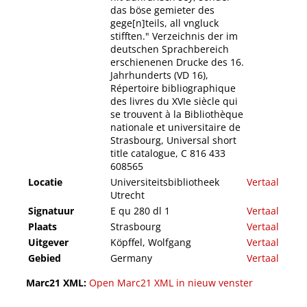
das böse gemieter des
gege[n]teils, all vngluck
stifften." Verzeichnis der im
deutschen Sprachbereich
erschienenen Drucke des 16.
Jahrhunderts (VD 16),
Répertoire bibliographique
des livres du XVIe siècle qui
se trouvent à la Bibliothèque
nationale et universitaire de
Strasbourg, Universal short
title catalogue, C 816 433
608565
Locatie
Universiteitsbibliotheek
Vertaal
Utrecht
Signatuur
E qu 280 dl 1
Vertaal
Plaats
Strasbourg
Vertaal
Uitgever
Köpffel, Wolfgang
Vertaal
Gebied
Germany
Vertaal
Marc21 XML:
Open Marc21 XML in nieuw venster