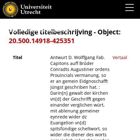
Antwurt D. Wolffgang Fab. Capitons auff Brůder Conradts Augustiner ordens Prouincials
vermanung, so er an gemein Eidgnoschafft jüngst geschriben hat. : Darin[n] gewalt der
kirchen vn[d] der Geschrifft gegen einander verglichen würt, mit ablenung gemeiner
eynrede wider dz Euangelion vn[d] spitsfündige scheltwort, so wider die diener des
worts gemeinlich jnbracht werden. Worhafftig bericht von der Böemer historien, Auch
welcher gestalt ein erbare gemeyn zů Strassburg gegen dem Prouincial vnd andern,
Volledige titelbeschrijving - Object:
jetzt jüngst im Herbst mondt gehandelt hat. ...
20.500.14918-425351
Titel
Antwurt D. Wolffgang Fab.
Vertaal
Capitons auff Brůder
Conradts Augustiner ordens
Prouincials vermanung, so
er an gemein Eidgnoschafft
jüngst geschriben hat. :
Darin[n] gewalt der kirchen
vn[d] der Geschrifft gegen
einander verglichen würt,
mit ablenung gemeiner
eynrede wider dz
Euangelion vn[d]
spitsfündige scheltwort, so
wider die diener des worts