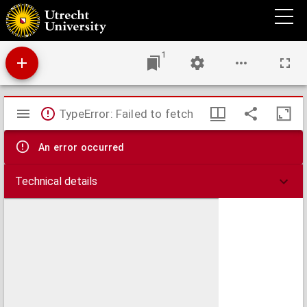
Alchoran. Das ist, des Mahometischen Gesatzbůchs, vnd Türckischen Aberglaubens
ynnhalt, vnd ablänung ...
1
Mirador
TypeError: Failed to fetch
viewer
An error occurred
Technical details