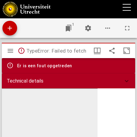
Missae et motetta III. IV. V. vocum cum instrum.
1
Mirador
TypeError: Failed to fetch
viewer
Er is een fout opgetreden
Technical details