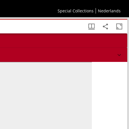
wester Erbschafft vnder sich theylen sollen. : Vnd einem Keyserlichen Mandat der
Special Collections
Nederlands