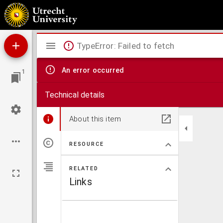
ABschidt des Reichstags zu Speyer Anno M.D.xxix.: Sampt der keiserlichen Constitution
Widertauffen halber außgangen.
Mirador
TypeError: Failed to fetch
viewer
An error occurred
1
Technical details
About this item
RESOURCE
RELATED
Links