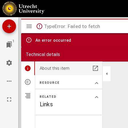
Consilium podagricum, Das ist, Wie man sich vor dem Podagra hüten oder in zeyt dieser K
Mirador
TypeError: Failed to fetch
viewer
An error occurred
1
Technical details
About this item
RESOURCE
RELATED
Links