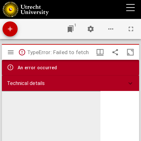
Ad repetita F. Turriani monachi Iesuitae sophismata de ecclesia et ordinationibus
Ministrorum Ecclesiae, Responsio. : In qua refelluntur omnes tum responsiones, tum
obiectiones à Turriano propositae in libro defensionis Sophismatum, quem ille
perperam, Defensionem locorum Scripturae, inscripsit. ; Accessit Tractatus De legitima
Vocatione Pastorum Ecclesiae Reformatae.
1
Mirador
TypeError: Failed to fetch
viewer
An error occurred
Technical details