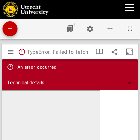
Abdiae Praetorij Gotschalci De necessitate nouae obedientiae et bonorum operum. :
Explicatio summaria continens perpetuam eius sententiam & doctrinam, scripta
adolescenti cuidam petenti consilium eius.
1
Mirador
TypeError: Failed to fetch
viewer
An error occurred
Technical details