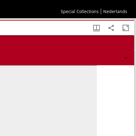
gel, Gewürm, auch Holtz, Stein, Bäwm, Kreutter vnd andere vnuernüfftige Creaturen mit
arnung vnnd vntericht (besonders den Jenigen, so sich sonsten frey offentlich nit
Special Collections
Nederlands