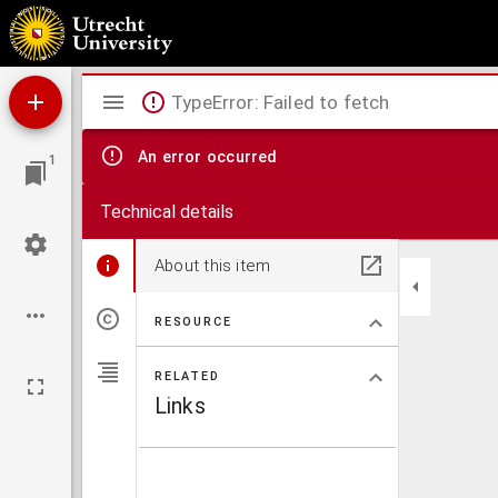
Alte Newe Zeitung Von der Welt Lauff, geschwinden Listen vñ[d] Practiken, Auch allerha
den Menschen vnd vnter einander selber reden können, widerholet, Vnnd Jn disen sorgli
gern wahrnen lassen) wohlmeinendt zusammen gezogen, vnd mit kurtzen Exemplen vnd 
Mirador
TypeError: Failed to fetch
viewer
An error occurred
1
Technical details
About this item
RESOURCE
RELATED
Links