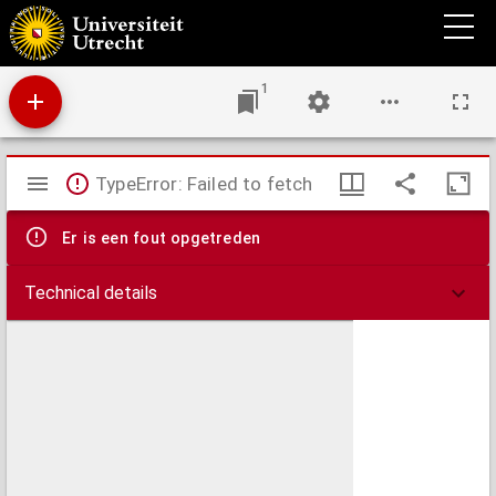
Dyalogus dictus Malogranatum
1
Mirador
TypeError: Failed to fetch
viewer
Er is een fout opgetreden
Technical details