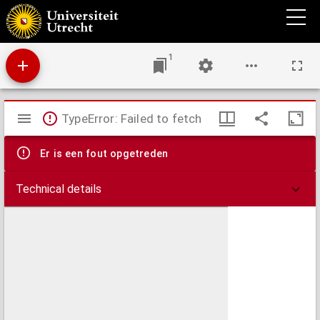
Biblia Latina cum glossa ordinaria Walafridi Strabonis et interlineari Anselmi
Laudunensis.
1
Mirador
TypeError: Failed to fetch
viewer
Er is een fout opgetreden
Technical details