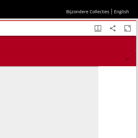
phie descriptio tam in solido q[uam] plano, eis etiam insertis que Ptholomeo ignota a
Bijzondere Collecties
English