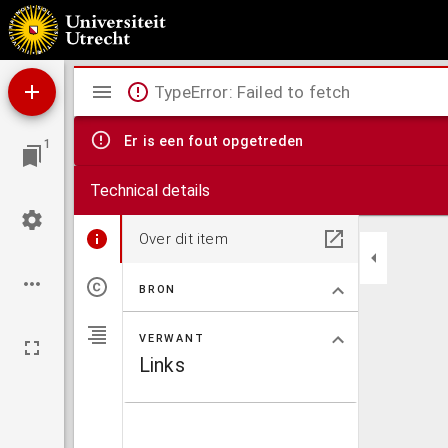
Cosmographiae introductio, cum quibusdam geometriae ac astronomiae principis ad eam re
nuperis reperta sunt.
Mirador
TypeError: Failed to fetch
viewer
Er is een fout opgetreden
1
Technical details
Over dit item
BRON
VERWANT
Links