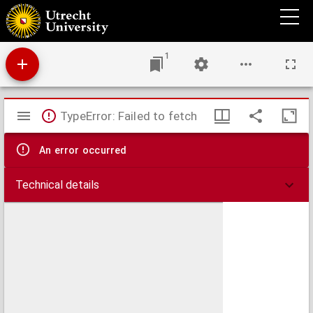
Aenhang van de burgerlicke keuren belangende de opzicht ende verzorginge jegens
brand ende gelijc ongeluc, gemaect, vermeerdert ende verandert by Schout en de
Schepenen dezer stadt Leyden, mit goetduncken ende advijs van Burgermeesteren der
zelver stede.
1
Mirador
TypeError: Failed to fetch
viewer
An error occurred
Technical details