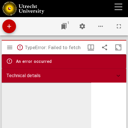
Abschrifft und gründlicher Bericht eines schreibens der Ritterschaft Edlen und Stett in
Holland ... an die Herren welche das Ampt aller Stend der Niderland tragen.
1
Mirador
TypeError: Failed to fetch
viewer
An error occurred
Technical details