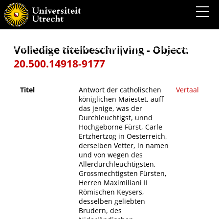
Antwort der catholischen königlichen Maiestet, auff das jenige, was der
Durchleuchtigst, unnd Hochgeborne Fürst, Carle Ertzhertzog in Oesterreich, derselben
Vetter, in namen und von wegen des Allerdurchleuchtigsten, Grossmechtigsten
Fürsten, Herren Maximiliani II Römischen Keysers, desselben geliebten Brudern, des
Niderländischen Kriegswesen halber, fürgebracht : auch ist zu endt ein Edict mit
angehenckt so König. May. inn Polen an die Statt Wilda, wegen der Empörung und
Volledige titelbeschrijving - Object:
Auffrur, so die von der Catholischen Römischen Kirchen, wider die Leut und
Kirchendiener des evangelischen und sächsischen hauffens, erweckt, aussgehen
20.500.14918-9177
lassen.
Titel
Antwort der catholischen
Vertaal
königlichen Maiestet, auff
das jenige, was der
Durchleuchtigst, unnd
Hochgeborne Fürst, Carle
Ertzhertzog in Oesterreich,
derselben Vetter, in namen
und von wegen des
Allerdurchleuchtigsten,
Grossmechtigsten Fürsten,
Herren Maximiliani II
Römischen Keysers,
desselben geliebten
Brudern, des