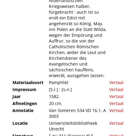
Niderländischen
Kriegswesen halber,
fürgebracht : auch ist zu
endt ein Edict mit
angehenckt so König. May.
inn Polen an die Statt Wilda,
wegen der Empörung und
Auffrur, so die von der
Catholischen Römischen
Kirchen, wider die Leut und
Kirchendiener des
evangelischen und
sächsischen hauffens,
erweckt, aussgehen lassen.
Materiaalsoort
Pamphlet
Vertaal
Impressum
[S.l.] : [s.n.]
Vertaal
Jaar
1582.
Vertaal
Afmetingen
20 cm.
Vertaal
Annotatie
Van Someren 534 VD 16.1, A
Vertaal
3003
Locatie
Universiteitsbibliotheek
Vertaal
Utrecht
Signatuur
F qu 311 (Rariora) dl 5
Vertaal