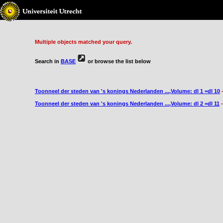
{STYLE}
Multiple objects matched your query.
Search in
BASE
or browse the list below
Toonneel der steden van 's konings Nederlanden ...,Volume: dl 1 =dl 10
-
Toonneel der steden van 's konings Nederlanden ...,Volume: dl 2 =dl 11
-