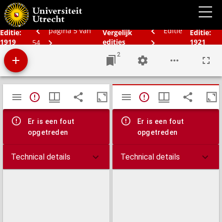
Bos' schoolatlas der geheele aarde.
pagina 5 van
Editie
Editie:
Vergelijk
Editie:
1919
edities
1921
54
2
Mirador
TypeError: Failed to fetch
TypeError: Failed 
viewer
Er is een fout
Er is een fout
opgetreden
opgetreden
Technical details
Technical details