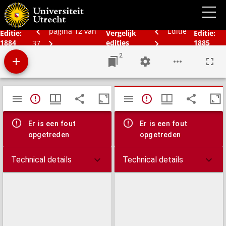
Bos' schoolatlas der geheele aarde.
pagina 12 van
Editie
Editie:
Vergelijk
Editie:
1884
edities
1885
37
2
Mirador
TypeError: Failed to fetch
TypeError: Failed 
viewer
Er is een fout
Er is een fout
opgetreden
opgetreden
Technical details
Technical details