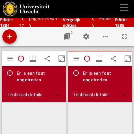
Bos' schoolatlas der geheele aarde.
pagina 13 van
Editie
Editie:
Vergelijk
Editie:
1884
edities
1885
37
2
Mirador
TypeError: Failed to fetch
TypeError: Failed 
viewer
Er is een fout
Er is een fout
opgetreden
opgetreden
Technical details
Technical details