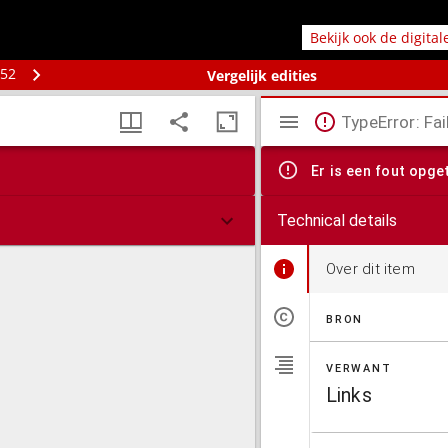
Bekijk ook de digita
 52
Vergelijk edities
TypeError: Fai
Er is een fout opge
Technical details
Over dit item
BRON
VERWANT
Links