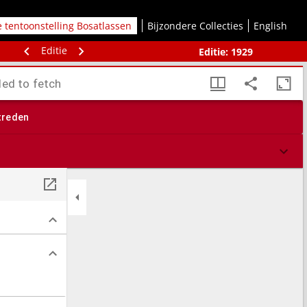
le tentoonstelling Bosatlassen
Bijzondere Collecties
English
Editie
Editie:
1929
led to fetch
treden