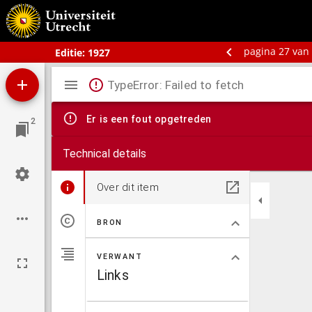
Schoolatlas der geheele aarde
pagina 27 van
Editie:
1927
Mirador
TypeError: Failed to fetch
viewer
Er is een fout opgetreden
2
Technical details
Over dit item
BRON
VERWANT
Links