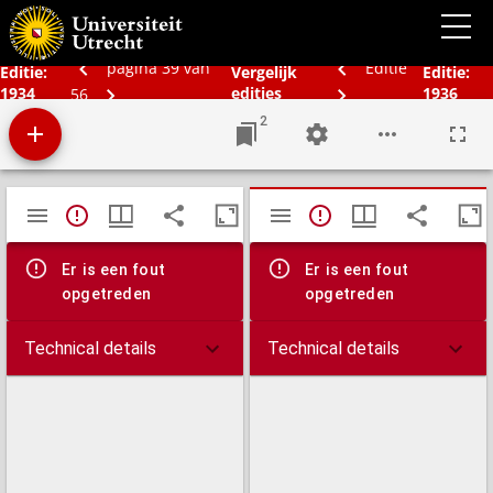
Schoolatlas der geheele aarde
pagina 39 van
Editie
Editie:
Vergelijk
Editie:
1934
edities
1936
56
2
Mirador
TypeError: Failed to fetch
TypeError: Failed 
viewer
Er is een fout
Er is een fout
opgetreden
opgetreden
Technical details
Technical details