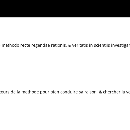
in scientiis investigandae: Dioptrice, et Meteora.
 methodo recte regendae rationis, & veritatis in scientiis investiga
cours de la methode pour bien conduire sa raison, & chercher la ver