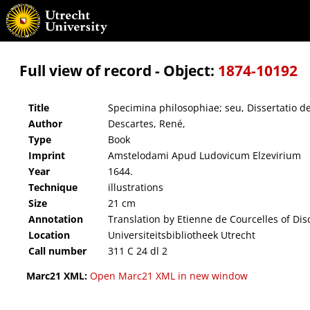
Specimina philosophiae; seu, Dissertatio de methodo recte regendae rationis, & veritatis 
Full view of record - Object:
1874-10192
Title
Specimina philosophiae; seu, Dissertatio de
Author
Descartes, René,
Type
Book
Imprint
Amstelodami Apud Ludovicum Elzevirium
Year
1644.
Technique
illustrations
Size
21 cm
Annotation
Translation by Etienne de Courcelles of Dis
Location
Universiteitsbibliotheek Utrecht
Call number
311 C 24 dl 2
Marc21 XML:
Open Marc21 XML in new window