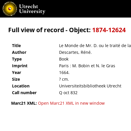
Le Monde de Mr. D. ou le traité de la lumière et des autres principaux objets des sens
Full view of record - Object:
1874-12624
Title
Le Monde de Mr. D. ou le traité de l
Author
Descartes, Réné.
Type
Book
Imprint
Paris : M. Bobin et N. le Gras
Year
1664.
Size
? cm.
Location
Universiteitsbibliotheek Utrecht
Call number
Q oct 832
Marc21 XML:
Open Marc21 XML in new window