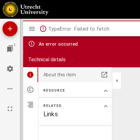
Le Monde de Mr. D. ou le traité de la lumière et des autres principaux objets des sens
Mirador
TypeError: Failed to fetch
viewer
An error occurred
1
Technical details
About this item
RESOURCE
RELATED
Links