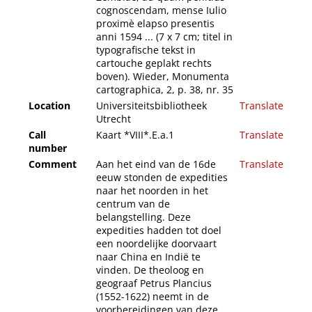
cognoscendam, mense Iulio
proximè elapso presentis
anni 1594 ... (7 x 7 cm; titel in
typografische tekst in
cartouche geplakt rechts
boven). Wieder, Monumenta
cartographica, 2, p. 38, nr. 35
Location
Universiteitsbibliotheek
Translate
Utrecht
Call
Kaart *VIII*.E.a.1
Translate
number
Comment
Aan het eind van de 16de
Translate
eeuw stonden de expedities
naar het noorden in het
centrum van de
belangstelling. Deze
expedities hadden tot doel
een noordelijke doorvaart
naar China en Indië te
vinden. De theoloog en
geograaf Petrus Plancius
(1552-1622) neemt in de
voorbereidingen van deze