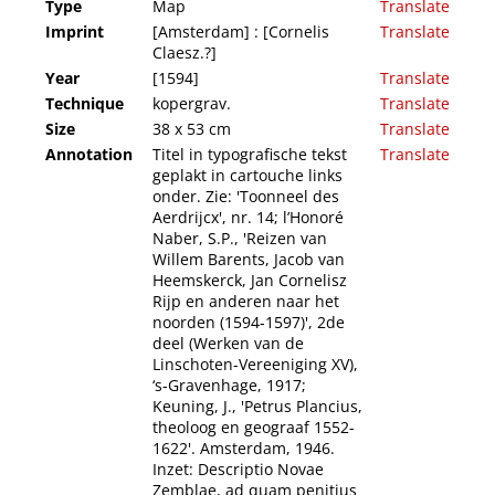
Type
Map
Translate
Imprint
[Amsterdam] : [Cornelis
Translate
Claesz.?]
Year
[1594]
Translate
Technique
kopergrav.
Translate
Size
38 x 53 cm
Translate
Annotation
Titel in typografische tekst
Translate
geplakt in cartouche links
onder. Zie: 'Toonneel des
Aerdrijcx', nr. 14; l’Honoré
Naber, S.P., 'Reizen van
Willem Barents, Jacob van
Heemskerck, Jan Cornelisz
Rijp en anderen naar het
noorden (1594-1597)', 2de
deel (Werken van de
Linschoten-Vereeniging XV),
‘s-Gravenhage, 1917;
Keuning, J., 'Petrus Plancius,
theoloog en geograaf 1552-
1622'. Amsterdam, 1946.
Inzet: Descriptio Novae
Zemblae, ad quam penitius