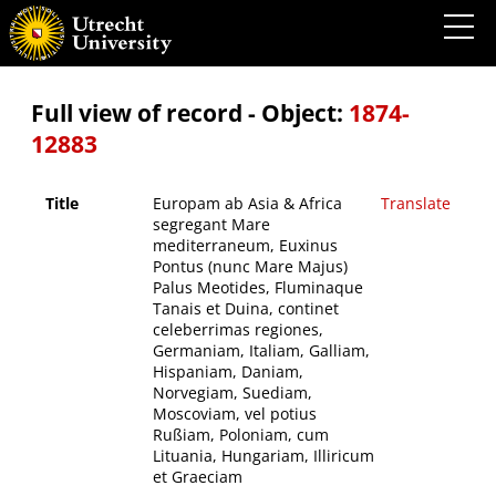
Europam ab Asia & Africa segregant Mare mediterraneum, Euxinus Pontus (nunc Mare
Majus) Palus Meotides, Fluminaque Tanais et Duina, continet celeberrimas regiones,
Germaniam, Italiam, Galliam, Hispaniam, Daniam, Norvegiam, Suediam, Moscoviam, vel
potius Rußiam, Poloniam, cum Lituania, Hungariam, Illiricum et Graeciam
Full view of record - Object:
1874-
12883
Title
Europam ab Asia & Africa
Translate
segregant Mare
mediterraneum, Euxinus
Pontus (nunc Mare Majus)
Palus Meotides, Fluminaque
Tanais et Duina, continet
celeberrimas regiones,
Germaniam, Italiam, Galliam,
Hispaniam, Daniam,
Norvegiam, Suediam,
Moscoviam, vel potius
Rußiam, Poloniam, cum
Lituania, Hungariam, Illiricum
et Graeciam