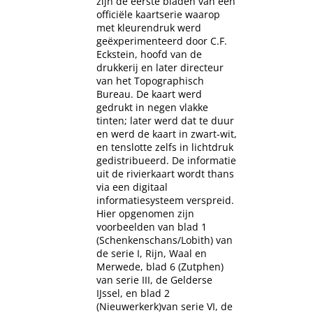
zijn de eerste bladen van een
officiële kaartserie waarop
met kleurendruk werd
geëxperimenteerd door C.F.
Eckstein, hoofd van de
drukkerij en later directeur
van het Topographisch
Bureau. De kaart werd
gedrukt in negen vlakke
tinten; later werd dat te duur
en werd de kaart in zwart-wit,
en tenslotte zelfs in lichtdruk
gedistribueerd. De informatie
uit de rivierkaart wordt thans
via een digitaal
informatiesysteem verspreid.
Hier opgenomen zijn
voorbeelden van blad 1
(Schenkenschans/Lobith) van
de serie I, Rijn, Waal en
Merwede, blad 6 (Zutphen)
van serie III, de Gelderse
IJssel, en blad 2
(Nieuwerkerk)van serie VI, de