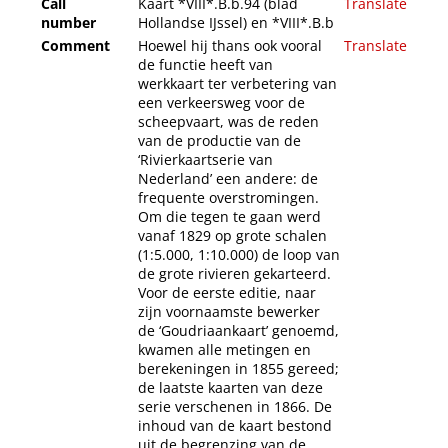
Call
Kaart *VIII*.B.b.94 (blad
Translate
number
Hollandse IJssel) en *VIII*.B.b
Comment
Hoewel hij thans ook vooral
Translate
de functie heeft van
werkkaart ter verbetering van
een verkeersweg voor de
scheepvaart, was de reden
van de productie van de
‘Rivierkaartserie van
Nederland’ een andere: de
frequente overstromingen.
Om die tegen te gaan werd
vanaf 1829 op grote schalen
(1:5.000, 1:10.000) de loop van
de grote rivieren gekarteerd.
Voor de eerste editie, naar
zijn voornaamste bewerker
de ‘Goudriaankaart’ genoemd,
kwamen alle metingen en
berekeningen in 1855 gereed;
de laatste kaarten van deze
serie verschenen in 1866. De
inhoud van de kaart bestond
uit de begrenzing van de