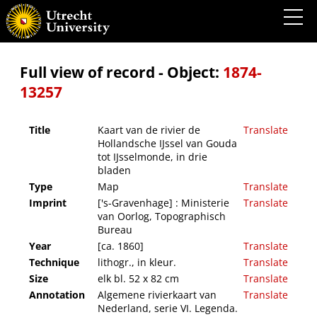
Kaart van de rivier de Hollandsche IJssel van Gouda tot IJsselmonde, in drie bladen
Full view of record - Object:
1874-
13257
Title
Kaart van de rivier de
Translate
Hollandsche IJssel van Gouda
tot IJsselmonde, in drie
bladen
Type
Map
Translate
Imprint
['s-Gravenhage] : Ministerie
Translate
van Oorlog, Topographisch
Bureau
Year
[ca. 1860]
Translate
Technique
lithogr., in kleur.
Translate
Size
elk bl. 52 x 82 cm
Translate
Annotation
Algemene rivierkaart van
Translate
Nederland, serie VI. Legenda.