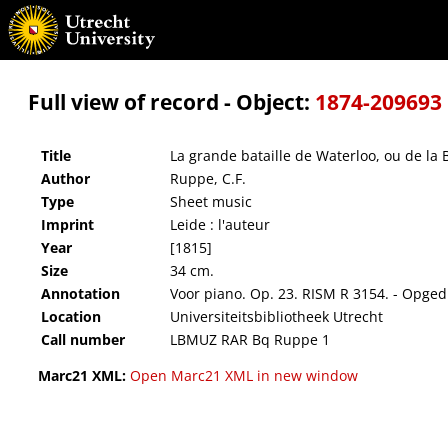
La grande bataille de Waterloo, ou de la Belle-Alliance (fait historique) : composée pour le
Full view of record - Object:
1874-209693
Title
La grande bataille de Waterloo, ou de la Be
Author
Ruppe, C.F.
Type
Sheet music
Imprint
Leide : l'auteur
Year
[1815]
Size
34 cm.
Annotation
Voor piano. Op. 23. RISM R 3154. - Opged
Location
Universiteitsbibliotheek Utrecht
Call number
LBMUZ RAR Bq Ruppe 1
Marc21 XML:
Open Marc21 XML in new window