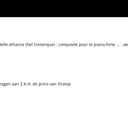
 piano-forte ... : œuvre XXIII
lle-Alliance (fait historique) : composée pour le piano-forte ... : œ
ragen aan Z.K.H. de prins van Oranje