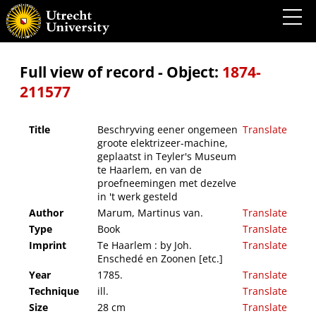
Beschryving eener ongemeen groote elektrizeer-machine, geplaatst in Teyler's
Museum te Haarlem, en van de proefneemingen met dezelve in 't werk gesteld
Full view of record - Object:
1874-
211577
Title
Beschryving eener ongemeen
Translate
groote elektrizeer-machine,
geplaatst in Teyler's Museum
te Haarlem, en van de
proefneemingen met dezelve
in 't werk gesteld
Author
Marum, Martinus van.
Translate
Type
Book
Translate
Imprint
Te Haarlem : by Joh.
Translate
Enschedé en Zoonen [etc.]
Year
1785.
Translate
Technique
ill.
Translate
Size
28 cm
Translate