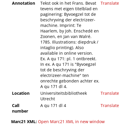
Annotation
Tekst ook in het Frans. Bevat
Translate
tevens met eigen titelblad en
paginering: Byvoegzel tot de
beschryving der electrizeer-
machine. Imprint: Te
Haarlem, by Joh. Enschedé en
Zoonen, en Jan van Walré.
1785. Illustrations: diepdruk /
intaglio printing). Also
available in online version.
Ex. A qu 171: pl. 1 ontbreekt.
In ex. A qu 171 is "Byvoegzel
tot de beschryving der
electrizeer-machine" ten
onrechte gebonden achter ex.
A qu 171 dl 4.
Location
Universiteitsbibliotheek
Translate
Utrecht
Call
A qu 171 dl 4
Translate
number
Marc21 XML:
Open Marc21 XML in new window