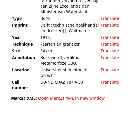
te kunnen vervoeren : verslag
aan Zijne Excellentie den
Minister van Waterstaat.
Type
Book
Translate
Imprint
Delft : technische boekhandel
Translate
en drukkerij J. Waltman jr
Year
1918.
Translate
Technique
kaarten en grafieken
Translate
Size
34 cm.
Translate
Annotation
Boek wordt verfilmd
Translate
Metamorfoze UBU.
Location
Universiteitsbibliotheek
Translate
Utrecht
Call
UB-ND MAG: 187 A 30
Translate
number
Marc21 XML:
Open Marc21 XML in new window