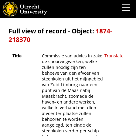
Commissie van advies in zake de spoorwegwerken, welke zullen noodig zijn ten
behoeve van den afvoer van steenkolen uit het mijngebied van Zuid-Limburg naar een
punt van de Maas nabij Maasbracht, zoomede de haven- en andere werken, welke in
verband met dien afvoer ter plaatse zullen behooren te worden aangelegd, ten einde de
steenkolen verder per schip te kunnen vervoeren : verslag aan Zijne Excellentie den
Minister van Waterstaat.
Full view of record - Object:
1874-
218370
Title
Commissie van advies in zake
Translate
de spoorwegwerken, welke
zullen noodig zijn ten
behoeve van den afvoer van
steenkolen uit het mijngebied
van Zuid-Limburg naar een
punt van de Maas nabij
Maasbracht, zoomede de
haven- en andere werken,
welke in verband met dien
afvoer ter plaatse zullen
behooren te worden
aangelegd, ten einde de
steenkolen verder per schip