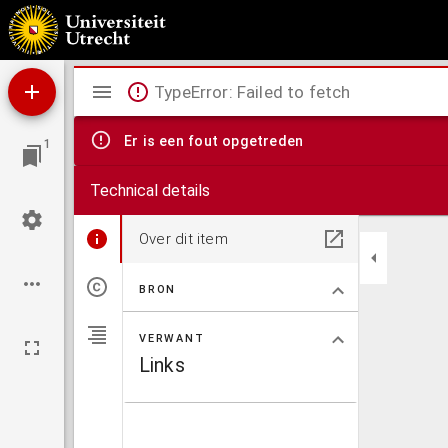
Christelijke overwegingen voor al de dagen der vasten volgens het evangelie der Mis, b
Mirador
TypeError: Failed to fetch
viewer
Er is een fout opgetreden
1
Technical details
Over dit item
BRON
VERWANT
Links