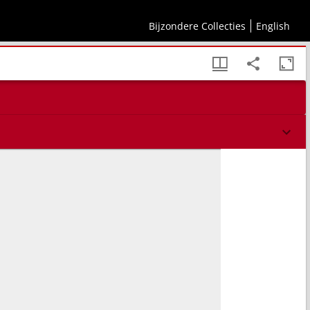
en groot getal gebeden
Bijzondere Collecties
English