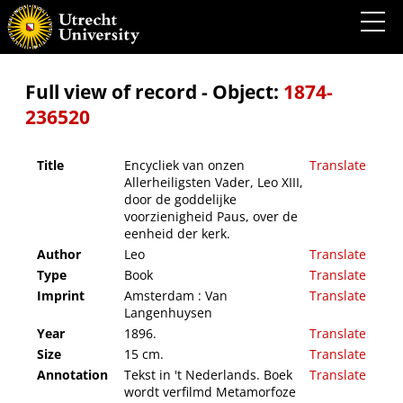
Encycliek van onzen Allerheiligsten Vader, Leo XIII, door de goddelijke voorzienigheid
Paus, over de eenheid der kerk.
Full view of record - Object:
1874-
236520
Title
Encycliek van onzen
Translate
Allerheiligsten Vader, Leo XIII,
door de goddelijke
voorzienigheid Paus, over de
eenheid der kerk.
Author
Leo
Translate
Type
Book
Translate
Imprint
Amsterdam : Van
Translate
Langenhuysen
Year
1896.
Translate
Size
15 cm.
Translate
Annotation
Tekst in 't Nederlands. Boek
Translate
wordt verfilmd Metamorfoze