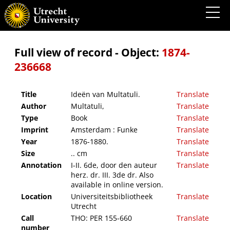
Ideën van Multatuli.
Full view of record - Object:
1874-
236668
Title
Ideën van Multatuli.
Translate
Author
Multatuli,
Translate
Type
Book
Translate
Imprint
Amsterdam : Funke
Translate
Year
1876-1880.
Translate
Size
.. cm
Translate
Annotation
I-II. 6de, door den auteur
Translate
herz. dr. III. 3de dr. Also
available in online version.
Location
Universiteitsbibliotheek
Translate
Utrecht
Call
THO: PER 155-660
Translate
number