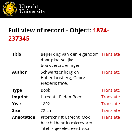
Beperking van den eigendom door plaatselijke bouwverordeningen
Full view of record - Object:
1874-
237345
Title
Beperking van den eigendom
Translate
door plaatselijke
bouwverordeningen
Author
Schwartzenberg en
Translate
Hohenlansberg, Georg
Frederik thoe,
Type
Book
Translate
Imprint
Utrecht : P. den Boer
Translate
Year
1892.
Translate
Size
22 cm.
Translate
Annotation
Proefschrift Utrecht. Ook
Translate
beschikbaar in microvorm.
Titel is geselecteerd voor