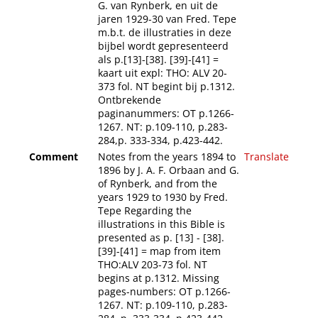
G. van Rynberk, en uit de
jaren 1929-30 van Fred. Tepe
m.b.t. de illustraties in deze
bijbel wordt gepresenteerd
als p.[13]-[38]. [39]-[41] =
kaart uit expl: THO: ALV 20-
373 fol. NT begint bij p.1312.
Ontbrekende
paginanummers: OT p.1266-
1267. NT: p.109-110, p.283-
284,p. 333-334, p.423-442.
Comment
Notes from the years 1894 to
Translate
1896 by J. A. F. Orbaan and G.
of Rynberk, and from the
years 1929 to 1930 by Fred.
Tepe Regarding the
illustrations in this Bible is
presented as p. [13] - [38].
[39]-[41] = map from item
THO:ALV 203-73 fol. NT
begins at p.1312. Missing
pages-numbers: OT p.1266-
1267. NT: p.109-110, p.283-