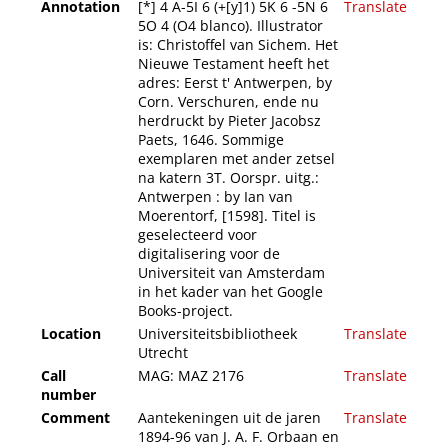
Annotation
[*] 4 A-5I 6 (+[y]1) 5K 6 -5N 6
Translate
5O 4 (O4 blanco). Illustrator
is: Christoffel van Sichem. Het
Nieuwe Testament heeft het
adres: Eerst t' Antwerpen, by
Corn. Verschuren, ende nu
herdruckt by Pieter Jacobsz
Paets, 1646. Sommige
exemplaren met ander zetsel
na katern 3T. Oorspr. uitg.:
Antwerpen : by Ian van
Moerentorf, [1598]. Titel is
geselecteerd voor
digitalisering voor de
Universiteit van Amsterdam
in het kader van het Google
Books-project.
Location
Universiteitsbibliotheek
Translate
Utrecht
Call
MAG: MAZ 2176
Translate
number
Comment
Aantekeningen uit de jaren
Translate
1894-96 van J. A. F. Orbaan en