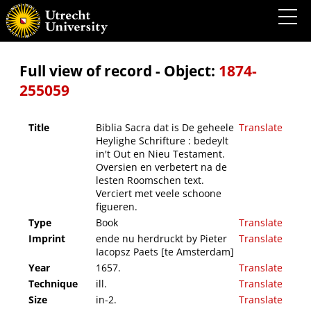
Biblia Sacra dat is De geheele Heylighe Schrifture : bedeylt in't Out en Nieu Testament.
Oversien en verbetert na de lesten Roomschen text. Verciert met veele schoone
figueren.
Full view of record - Object:
1874-
255059
Title
Biblia Sacra dat is De geheele
Translate
Heylighe Schrifture : bedeylt
in't Out en Nieu Testament.
Oversien en verbetert na de
lesten Roomschen text.
Verciert met veele schoone
figueren.
Type
Book
Translate
Imprint
ende nu herdruckt by Pieter
Translate
Iacopsz Paets [te Amsterdam]
Year
1657.
Translate
Technique
ill.
Translate
Size
in-2.
Translate