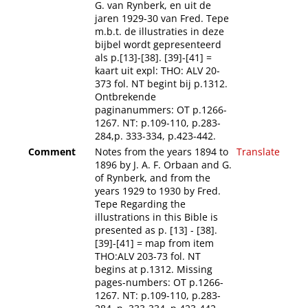
G. van Rynberk, en uit de
jaren 1929-30 van Fred. Tepe
m.b.t. de illustraties in deze
bijbel wordt gepresenteerd
als p.[13]-[38]. [39]-[41] =
kaart uit expl: THO: ALV 20-
373 fol. NT begint bij p.1312.
Ontbrekende
paginanummers: OT p.1266-
1267. NT: p.109-110, p.283-
284,p. 333-334, p.423-442.
Comment
Notes from the years 1894 to
Translate
1896 by J. A. F. Orbaan and G.
of Rynberk, and from the
years 1929 to 1930 by Fred.
Tepe Regarding the
illustrations in this Bible is
presented as p. [13] - [38].
[39]-[41] = map from item
THO:ALV 203-73 fol. NT
begins at p.1312. Missing
pages-numbers: OT p.1266-
1267. NT: p.109-110, p.283-