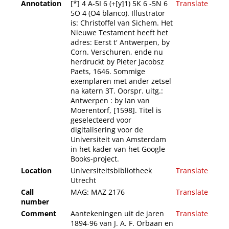
Annotation
[*] 4 A-5I 6 (+[y]1) 5K 6 -5N 6
Translate
5O 4 (O4 blanco). Illustrator
is: Christoffel van Sichem. Het
Nieuwe Testament heeft het
adres: Eerst t' Antwerpen, by
Corn. Verschuren, ende nu
herdruckt by Pieter Jacobsz
Paets, 1646. Sommige
exemplaren met ander zetsel
na katern 3T. Oorspr. uitg.:
Antwerpen : by Ian van
Moerentorf, [1598]. Titel is
geselecteerd voor
digitalisering voor de
Universiteit van Amsterdam
in het kader van het Google
Books-project.
Location
Universiteitsbibliotheek
Translate
Utrecht
Call
MAG: MAZ 2176
Translate
number
Comment
Aantekeningen uit de jaren
Translate
1894-96 van J. A. F. Orbaan en