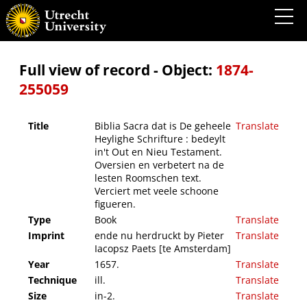
Biblia Sacra dat is De geheele Heylighe Schrifture : bedeylt in't Out en Nieu Testament.
Oversien en verbetert na de lesten Roomschen text. Verciert met veele schoone
figueren.
Full view of record - Object:
1874-
255059
Title
Biblia Sacra dat is De geheele
Translate
Heylighe Schrifture : bedeylt
in't Out en Nieu Testament.
Oversien en verbetert na de
lesten Roomschen text.
Verciert met veele schoone
figueren.
Type
Book
Translate
Imprint
ende nu herdruckt by Pieter
Translate
Iacopsz Paets [te Amsterdam]
Year
1657.
Translate
Technique
ill.
Translate
Size
in-2.
Translate